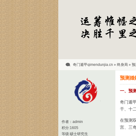
奇门遁甲qimendunjia.cn
»
终身局
» 
预测婚
一、预
奇门遁
干、十
在预测
作者：
admin
宫、三
积分:1605
等级:硕士研究生