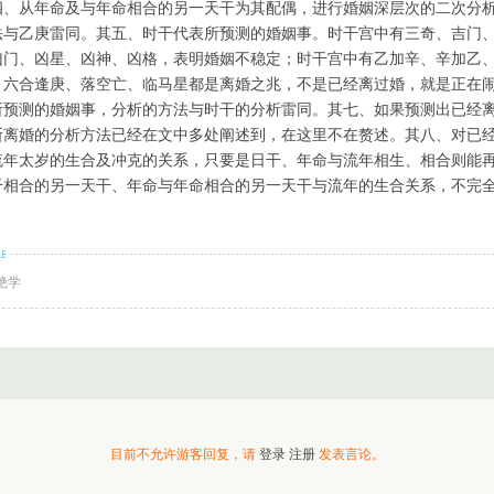
四、从年命及与年命相合的另一天干为其配偶，进行婚姻深层次的二次分
法与乙庚雷同。其五、时干代表所预测的婚姻事。时干宫中有三奇、吉门
凶门、凶星、凶神、凶格，表明婚姻不稳定；时干宫中有乙加辛、辛加乙
、六合逢庚、落空亡、临马星都是离婚之兆，不是已经离过婚，就是正在
所预测的婚姻事，分析的方法与时干的分析雷同。其七、如果预测出已经
断离婚的分析方法已经在文中多处阐述到，在这里不在赘述。其八、对已
流年太岁的生合及冲克的关系，只要是日干、年命与流年相生、相合则能
干相合的另一天干、年命与年命相合的另一天干与流年的生合关系，不完
。
绝学
目前不允许游客回复，请
登录
注册
发表言论。