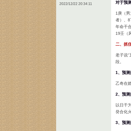
对于预测
2022/12/22 20:34:11
1庚（男
者）、8
年命干合
19壬（
二、抓
老子说
段。
1、预
乙奇在
2、预
以日干
癸合化
3、预