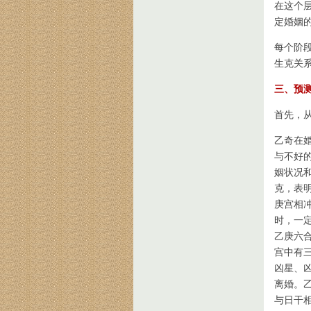
在这个
定婚姻
每个阶
生克关
三、预
首先，
乙奇在
与不好
姻状况
克，表
庚宫相
时，一
乙庚六
宫中有
凶星、
离婚。
与日干