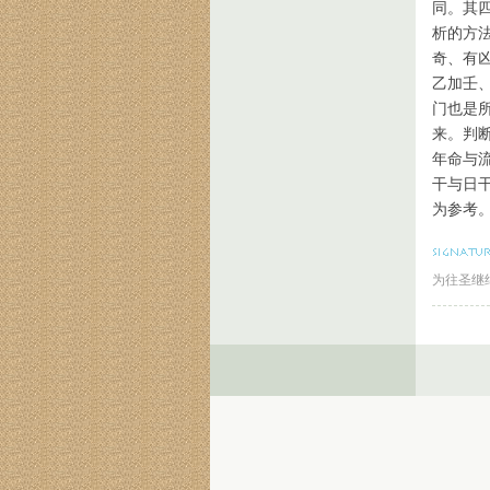
同。其
析的方
奇、有
乙加壬
门也是
来。判
年命与
干与日
为参考
为往圣继