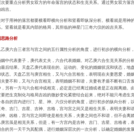
层次要重点分析男女双方的年命落宫的状态和生克关系。通过男女双方落
的凶吉。
段对于用神的落宫都要横看即横向分析和竖看即纵深分析。横看就是用神
系。竖看就是看其内部的格局，其所临的神星门三奇六仪的凶吉关系。
测思路分析
从乙庚六合三者宫与宫之间的五行属性分析的角度，进行初步的横向分析
婚姻中代表妻子，庚代表丈夫，六合代表婚姻。对乙庚六合生克关系的分
的最后结果。天盘乙庚代表现在的、运动的、变化的婚姻状况和状态，地
和状态。天盘乙宫与庚宫相生，又与六合宫相生，表明现在夫妻恩爱，婚
明夫妻不和，又与六合宫相克，表明婚姻不和谐，夫妻有矛盾不断有口舌
冲，另有一方与六合相冲或相克，必定是已经离过婚或者是正在闹离婚。
定要把生克制化与格局吉凶的微妙变化紧密结合起来，绝对不能只考虑生
合各自的宫内进行门、星、神、六仪分析的角度，进行初步的纵向分析，
三奇、吉门、吉星、吉神、吉格，宫与宫之间又是相生关系，表明夫妻和
凶神、凶格，宫与宫之间即使是相生关系，夫妻之间也不和谐，但不会离
乙庚宫虽是相克关系，但是，有一方宫内是吉神、吉门、吉星、吉格者，
相合的另一天干为其配偶，进行婚姻深层次的一次分析，以确定婚姻的发