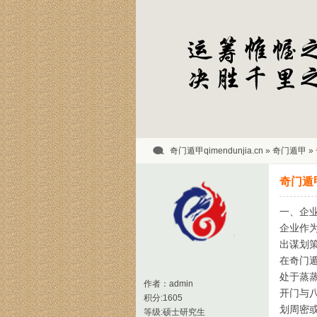
奇门遁甲qimendunjia.cn
»
奇门遁甲
»
奇门遁
一、企
企业作
出谋划
在奇门
处于蒸
作者：
admin
开门与
积分:1605
划周密
等级:硕士研究生