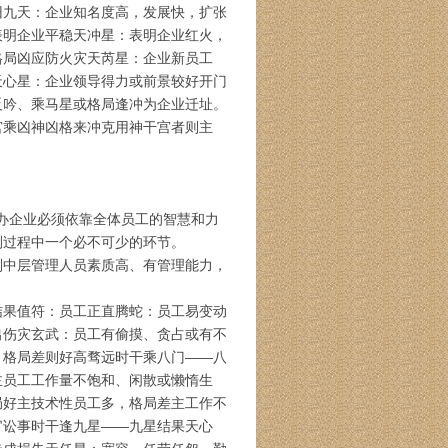
旧九天：企业知名度高，发展快，扩张
表明企业平稳天冲星：表明企业红火，
格局凶应防火灾天芮星：企业新员工
天心星：企业领导得力或前景较好开门
反吟、乘马星或格局逢冲为企业迁址。
宫乘凶神凶格来冲克用神干宫者则主
，办企业必须依靠全体员工的智慧和力
测过程中一个必不可少的环节。
则中层管理人员素质高、有管理能力，
结果值符：员工正直腾蛇：员工易变动
出伤灾玄武：员工有偷摸、贪占或有不
，格局差则好高骛远时干乘八门——八
主员工工作量不饱和、闲散或懒惰生
局好主技术性员工多，格局差主工作不
官讼事时干逢九星——九星结果天心