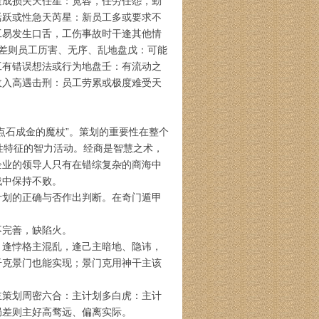
造成损失天任星：宽容，任劳任怨，勤
活跃或性急天芮星：新员工多或要求不
工易发生口舌，工伤事故时干逢其他情
差则员工历害、无序、乱地盘戊：可能
工有错误想法或行为地盘壬：有流动之
收入高遇击刑：员工劳累或极度难受天
点石成金的魔杖”。策划的重要性在整个
性特征的智力活动。经商是智慧之术，
企业的领导人只有在错综复杂的商海中
战中保持不败。
计划的正确与否作出判断。在奇门遁甲
不完善，缺陷火。
，逢悖格主混乱，逢己主暗地、隐讳，
干克景门也能实现；景门克用神干主该
主策划周密六合：主计划多白虎：主计
局差则主好高骛远、偏离实际。