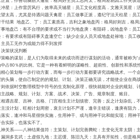
工正直，作善动脑筋天蓬星：格局好主员工志向太，格局差易因工作失误
天冲星：上作雷厉风行，效率高天辅星：员工文化程度高．文雅天英星：
欲望太高，尤其是待遇问题天禽星：员工做事正派，遵纪守法天柱星：员
时干结果 地盘乙、丁：员工素质高，吉利之象地盘丙：格局好则吉，格局
有事地盘己：有不台理的要求或不当行为地盘庚：有阻碍，凶地盘辛：员
癸：有要求或有阻碍事天盘逢空亡：缺少企业人员天或地盘处禄地：员工
：主员工无作为或能力得不到发挥
、决策状况判断
即策略的谋划，是人们为取得未来的成功而进行谋划的活动，通常被称为“
动中占80％的比例。它是一种有着鲜明的谋略性、超前性、创新性和系统
须精心策划每一步行动方案，而每一步行动方案都要讲究战略战术。一个
醒的头脑，使自己制定的的规划、计划、决策正确无误，才能使企业在商
甲则依据时空数理模型中符号的生克制化原理，很快就能对企业的规划、
门主战略、规划、计划、方案、战术、决策、广告、规章制度、账目。
旺相遇吉星、吉神、吉格、门宫相生主计划缜密、完善；反之计划杂乱，
亡主没计划，旺相计划周密，衰主计划不严谨，逢辛主错误，逢庚有阻力
法落实，逢冲和马星很快实施，生用神干、或与用神干比和能实现；用神
符合实际，也落实不了。
八神关系——八神结果值符：主策划、计划完善腾蛇：主变化无常太阴：
、漏洞多玄武：土虚假九地：主迟缓、陈旧九天：主具有开拓性，但是格