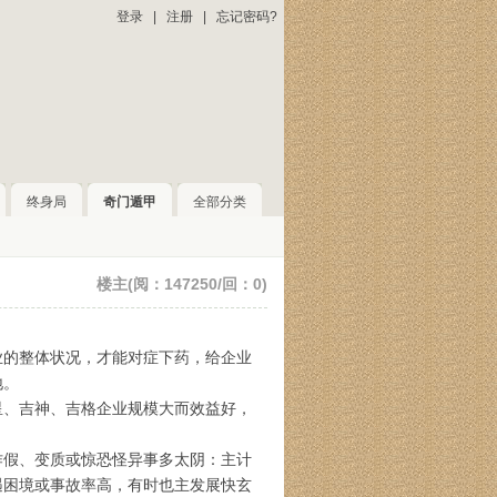
登录
|
注册
|
忘记密码?
终身局
奇门遁甲
全部分类
楼主(阅：147250/回：0)
业的整体状况，才能对症下药，给企业
地。
星、吉神、吉格企业规模大而效益好，
作假、变质或惊恐怪异事多太阴：主计
遇困境或事故率高，有时也主发展快玄