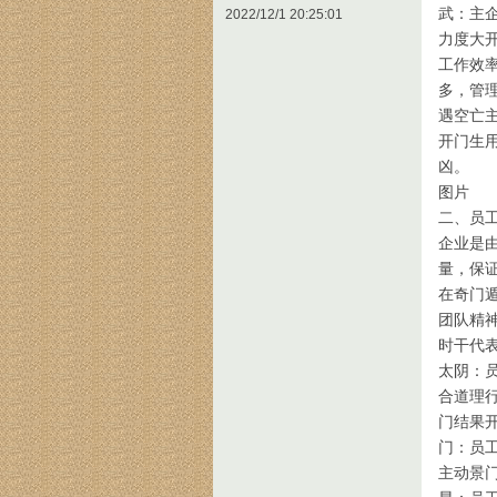
武：主
2022/12/1 20:25:01
力度大
工作效
多，管
遇空亡
开门生
凶。
图片
二、员
企业是
量，保
在奇门
团队精
时干代
太阴：
合道理
门结果
门：员
主动景