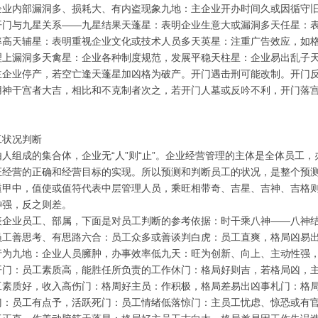
企业内部漏洞多、损耗大、有内盗现象九地：主企业开办时间久或因循守
开门与九星关系——九星结果天蓬星：表明企业生意大或漏洞多天任星：
率高天辅星：表明重视企业文化或技术人员多天英星：注重广告效应，如
理上漏洞多天禽星：企业各种制度规范，发展平稳天柱星：企业易出乱子
主企业停产，若空亡逢天蓬星加凶格为破产。开门遇击刑可能改制。开门
用神干宫者大吉，相比和不克制者次之，若开门人墓或反吟不利，开门落
工状况判断
由人组成的集合体，企业无“人”则“止”。企业经营管理的主体是全体员工
证经营的正确和经营目标的实现。所以预测和判断员工的状况，是整个预
遁甲中，值使或值符代表中层管理人员，乘旺相带奇、吉星、吉神、吉格
神强，反之则差。
表企业员工、部属，下面是对员工判断的参考依据：时干乘八神——八神
员工善思考、有思路六合：员工众多或善谈判白虎：员工直爽，格局凶易
行为九地：企业人员臃肿，办事效率低九天：旺为创新、向上、主动性强
开门：员工素质高，能胜任所负责的工作休门：格局好则吉，若格局凶，
工素质好，收入高伤门：格周好主员：作积极，格局差易出凶事札门：格
门：员工有点予，活跃死门：员工情绪低落惊门：主员工忧虑、惊恐或有