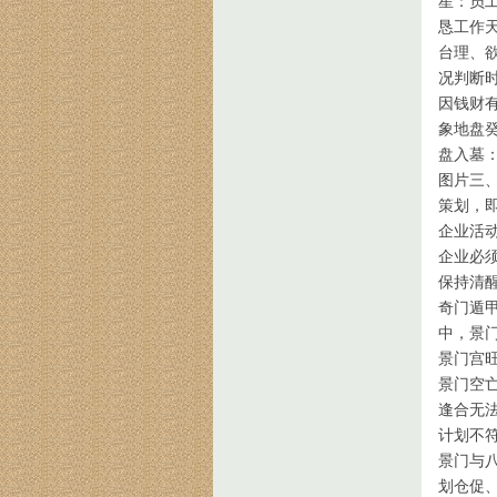
星：员
恳工作
台理、
况判断
因钱财
象地盘
盘入墓
图片三
策划，
企业活
企业必
保持清
奇门遁
中，景
景门宫
景门空
逢合无
计划不
景门与
划仓促